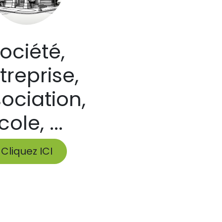
ociété,
treprise,
ociation,
cole, ...
Cliquez ICI