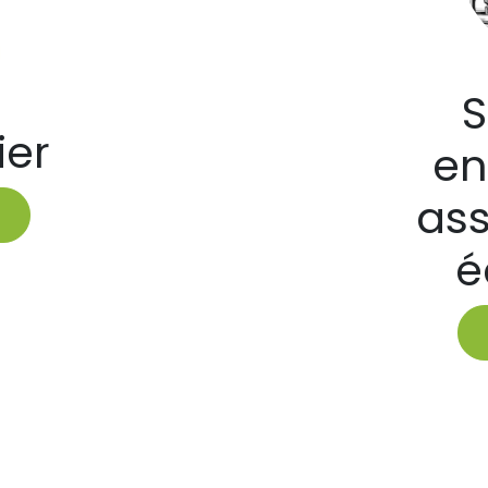
S
ier
en
ass
é