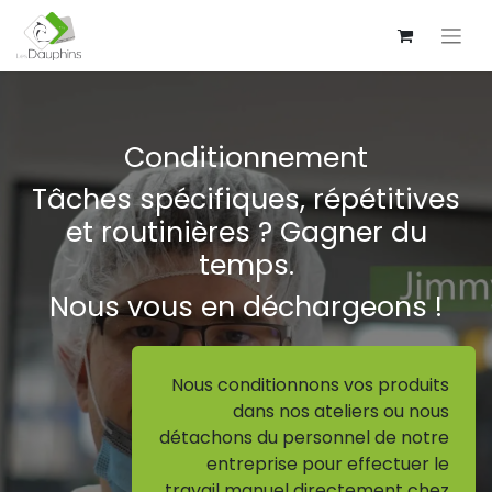
Conditionnement
Tâches spécifiques, répétitives
et routinières ? Gagner du
temps.
Nous vous en déchargeons !
Nous conditionnons vos produits
dans nos ateliers ou nous
détachons du personnel de notre
entreprise pour effectuer le
travail manuel directement chez