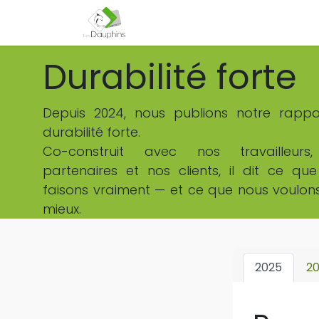
Page d'accueil
Nos activités
Durabilité forte
Depuis 2024, nous publions notre rapp
durabilité forte.
Co-construit avec nos travailleurs
partenaires et nos clients, il dit ce qu
faisons vraiment — et ce que nous voulons
mieux.
2025
2