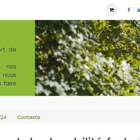
Notre histoire
Notre projet social
Blog
Aide
CG
ort de
, nos
e nous
 faire
024
Contexte