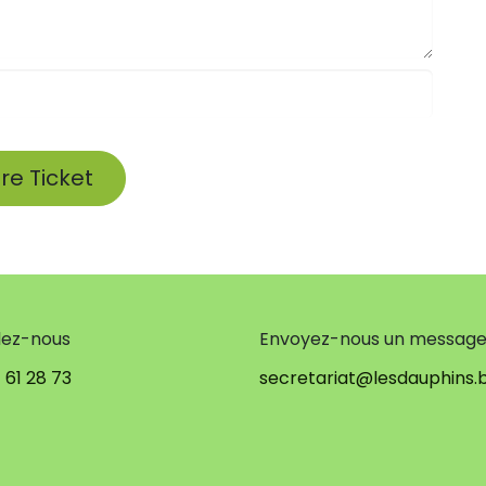
e Ticket
lez-nous
Envoyez-nous un messag
 61 28 73
secretariat@lesdauphins.