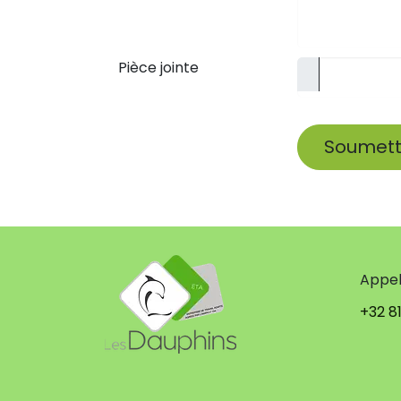
Pièce jointe
Soumettr
Appe
+32 81